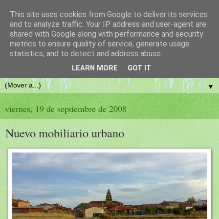
This site uses cookies from Google to deliver its services
El blog de casaseca.es
and to analyze traffic. Your IP address and user-agent are
shared with Google along with performance and security
metrics to ensure quality of service, generate usage
Viajeros, seguid al día las novedades de Casaseca de Campeán,
statistics, and to detect and address abuse.
www.casaseca.es
LEARN MORE
GOT IT
▼
viernes, 19 de septiembre de 2008
Nuevo mobiliario urbano