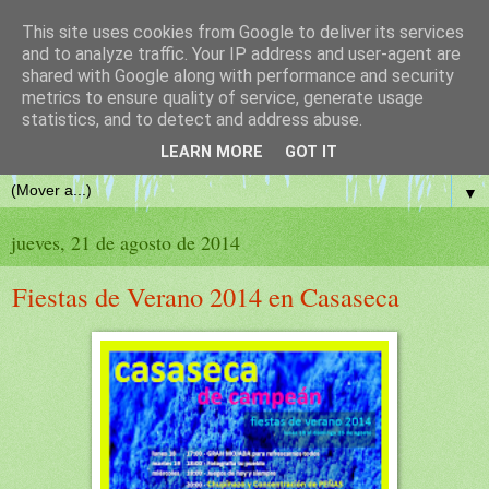
This site uses cookies from Google to deliver its services
El blog de casaseca.es
and to analyze traffic. Your IP address and user-agent are
shared with Google along with performance and security
metrics to ensure quality of service, generate usage
Viajeros, seguid al día las novedades de Casaseca de Campeán,
statistics, and to detect and address abuse.
www.casaseca.es
LEARN MORE
GOT IT
▼
jueves, 21 de agosto de 2014
Fiestas de Verano 2014 en Casaseca